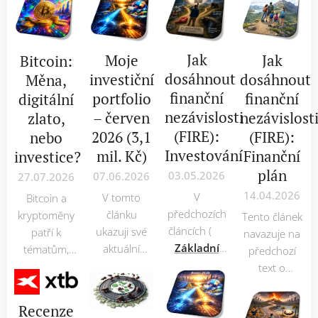
Jak
Moje
Jak
Bitcoin:
dosáhnout
investiční
dosáhnout
Měna,
finanční
portfolio
finanční
digitální
nezávislosti
– červen
nezávislost
zlato,
(FIRE):
2026 (3,1
(FIRE):
nebo
Investování
mil. Kč)
Finanční
investice?
plán
03.05.2026
07.06.2026
27.07.2026
14.04.2026
V
V tomto
Bitcoin a
předchozích
článku
kryptoměny
Tento článek
článcích (👉
ukazuji své
patří k
navazuje na
Základní
aktuální
tématům,
předchozí
kroky
+ 👉
investiční
která
text o
Finanční
portfolio
,
dokážou
finanční
plán)
jsme si
jeho
rozdělit
nezávislosti –
Recenze
ukázali, jak si
rozložení
investory