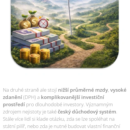
Na druhé straně ale stojí
nižší průměrné mzdy
,
v
ysoké
zdanění
(DPH) a
komplikovanější investiční
prostředí
pro dlouhodobé investory. Významným
zdrojem nejistoty je také
český důchodový systém
.
Stále více lidí si klade otázku, zda se lze spoléhat na
státní pilíř, nebo zda je nutné budovat vlastní finanční