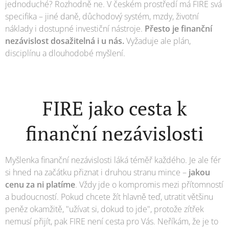
jednoduché? Rozhodně ne. V českém prostředí má FIRE svá
specifika – jiné daně, důchodový systém, mzdy, životní
náklady i dostupné investiční nástroje.
Přesto je finanční
nezávislost dosažitelná i u
nás.
Vyžaduje ale plán,
disciplínu a dlouhodobé myšlení.
FIRE jako cesta k
finanční nezávislosti
Myšlenka finanční nezávislosti láká téměř každého. Je ale fér
si hned na začátku přiznat i druhou stranu mince –
jakou
cenu za ni platíme
. Vždy jde o kompromis mezi přítomností
a budoucností. Pokud chcete žít hlavně teď, utratit většinu
peněz okamžitě, "užívat si, dokud to jde", protože zítřek
nemusí přijít, pak FIRE není cesta pro Vás. Neříkám, že je to