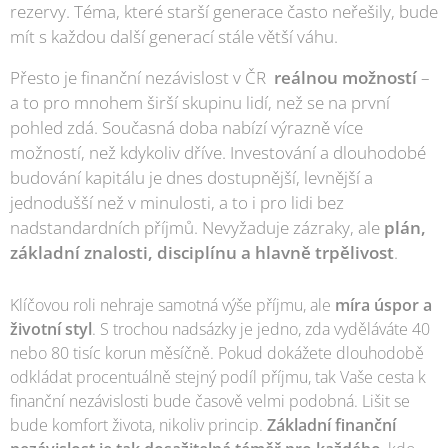
rezervy. Téma, které starší generace často neřešily, bude
mít s každou další generací stále větší váhu.
Přesto je finanční nezávislost v ČR
reálnou možností
–
a to pro mnohem širší skupinu lidí, než se na první
pohled zdá. Současná doba nabízí výrazně více
možností, než kdykoliv dříve. Investování a dlouhodobé
budování kapitálu je dnes dostupnější, levnější a
jednodušší než v minulosti, a to i pro lidi bez
nadstandardních příjmů. Nevyžaduje zázraky, ale
plán,
základní znalosti, disciplínu a hlavně trpělivost
.
Klíčovou roli nehraje samotná výše příjmu, ale
míra úspor a
životní styl
. S trochou nadsázky je jedno, zda vyděláváte 40
nebo 80 tisíc korun měsíčně. Pokud dokážete dlouhodobě
odkládat procentuálně stejný podíl příjmu, tak Vaše cesta k
finanční nezávislosti bude časově velmi podobná. Lišit se
bude komfort života, nikoliv princip.
Základní finanční