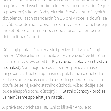
na pár víkendových hodin a to jen za předpokladu, že jde
o povedený víkend. A zbytek roku člověk smutně vyhlíží
dovolenou (těch standardních 25 dní v roce) a doufá, že
si vůbec bude moct dovolit někam vycestoat a nebude jí
muset obětovat na nemoc, nebo starost o nemocné
děti, příbuzné apod..
Děti stojí peníze. Dovolená stojí peníze. Klid v hlavě stojí
peníze. Většina lidí se tak ocitá v krysím závodě, ze kterého
je čím dál těžší vystoupit (👉
Krysí závod - celoživotní trest za
neznalost
). Vyměňujeme čas za peníze, peníze za naše
fungování a s trochou optimismu spoléháme na důchod a
klid ve stáří. Současná mladá a střední generace navíc jen
doufá, že se nějakého státního důchodu vůbec dožije a že
bude alespoň trochu důstojný (👉
Státní důchody - proč se
už nemůžeme spoléhat jen na stát
).
A právě tady přichází
FIRE.
Zní to lákavě? Ano. Je to