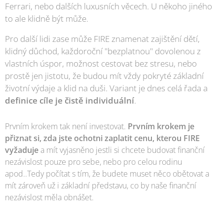
Ferrari, nebo dalších luxusních věcech. U někoho jiného
to ale klidně být může.
Pro další lidi zase může FIRE znamenat zajištění dětí,
klidný důchod, každoroční "bezplatnou" dovolenou z
vlastních úspor, možnost cestovat bez stresu, nebo
prostě jen jistotu, že budou mít vždy pokryté základní
životní výdaje a klid na duši. Variant je dnes celá řada a
definice cíle je čistě individuální
.
Prvním krokem tak není investovat.
Prvním krokem je
přiznat si, zda jste ochotni zaplatit cenu, kterou FIRE
vyžaduje
a mít vyjasněno jestli si chcete budovat finanční
nezávislost pouze pro sebe, nebo pro celou rodinu
apod..Tedy počítat s tím, že budete muset něco obětovat a
mít zároveň už i základní představu, co by naše finanční
nezávislost měla obnášet.