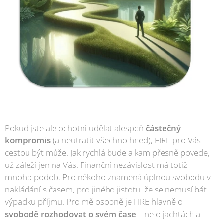
Pokud jste ale ochotni udělat alespoň
částečný
kompromis
(a neutratit všechno hned), FIRE pro Vás
cestou být může. Jak rychlá bude a kam přesně povede,
už záleží jen na Vás. Finanční nezávislost má totiž
mnoho podob. Pro někoho znamená úplnou svobodu v
nakládání s časem, pro jiného jistotu, že se nemusí bát
výpadku příjmu. Pro mě osobně je FIRE hlavně o
svobodě rozhodovat o svém čase
– ne o jachtách a