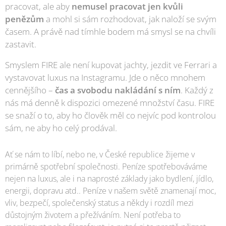
pracovat, ale aby
nemusel pracovat jen kvůli
penězům
a mohl si sám rozhodovat, jak naloží se svým
časem. A právě nad tímhle bodem má smysl se na chvíli
zastavit.
Smyslem FIRE ale není kupovat jachty, jezdit ve Ferrari a
vystavovat luxus na Instagramu. Jde o něco mnohem
cennějšího –
čas a svobodu nakládání s ním
. Každý z
nás má denně k dispozici omezené množství času. FIRE
se snaží o to, aby ho člověk měl co nejvíc pod kontrolou
sám, ne aby ho celý prodával.
Ať se nám to líbí, nebo ne, v České republice žijeme v
primárně spotřební společnosti. Peníze spotřebováváme
nejen na luxus, ale i na naprosté základy jako bydlení, jídlo,
energii, dopravu atd.. Peníze v našem světě znamenají moc,
vliv, bezpečí, společenský status a někdy i rozdíl mezi
důstojným životem a přežíváním. Není potřeba to