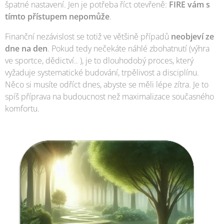
špatné nastavení. Jen je potřeba říct otevřeně:
FIRE vám s
tímto přístupem nepomůže
.
Finanční nezávislost se totiž ve většině případů
neobjeví ze
dne na den
. Pokud tedy nečekáte náhlé zbohatnutí (výhra
ve sportce, dědictví.. ), je to dlouhodobý proces, který
vyžaduje systematické budování, trpělivost a disciplínu.
Něco si musíte odříct dnes, abyste se měli lépe zítra. Je to
spíš příprava na budoucnost než maximalizace současného
komfortu.