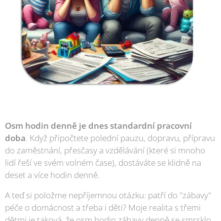
Osm hodin denně je dnes standardní pracovní
doba
. Když připočtete polední pauzu, dopravu, přípravu
do zaměstnání, přesčasy a vzdělávání (které si mnoho
lidí řeší ve svém volném čase), dostáváte se klidně na
deset a více hodin denně.
A teď si položme nepříjemnou otázku: patří do "zábavy"
péče o domácnost a třeba i děti? Moje realita s třemi
dětmi je taková, že osm hodin zábavy denně se smrsklo