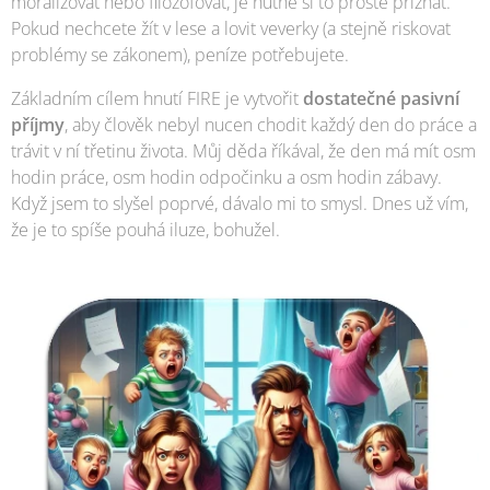
moralizovat nebo filozofovat, je nutné si to prostě přiznat.
Pokud nechcete žít v lese a lovit veverky (a stejně riskovat
problémy se zákonem), peníze potřebujete.
Základním cílem hnutí FIRE je vytvořit
dostatečné pasivní
příjmy
, aby člověk nebyl nucen chodit každý den do práce a
trávit v ní třetinu života. Můj děda říkával, že den má mít osm
hodin práce, osm hodin odpočinku a osm hodin zábavy.
Když jsem to slyšel poprvé, dávalo mi to smysl. Dnes už vím,
že je to spíše pouhá iluze, bohužel.