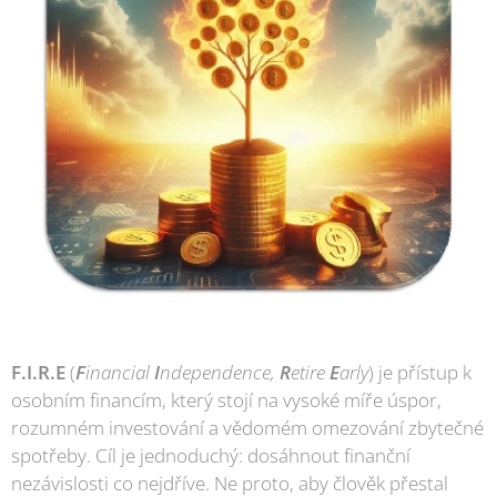
F.I.R.E
(
F
inancial
I
ndependence,
R
etire
E
arly
) je přístup k
osobním financím, který stojí na vysoké míře úspor,
rozumném investování a vědomém omezování zbytečné
spotřeby. Cíl je jednoduchý: dosáhnout finanční
nezávislosti co nejdříve. Ne proto, aby člověk přestal