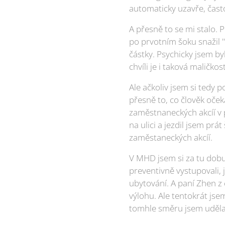
automaticky uzavře, čast
A přesně to se mi stalo. 
po prvotním šoku snažil "z
částky. Psychicky jsem by
chvíli je i taková maličk
Ale ačkoliv jsem si tedy p
přesně to, co člověk oček
zaměstnaneckých akcíí v p
na ulici a jezdil jsem prá
zaměstaneckých akcíí.
V MHD jsem si za tu dobu 
preventivně vystupovali, 
ubytování. A paní Zhen z 
výlohu. Ale tentokrát js
tomhle směru jsem uděla