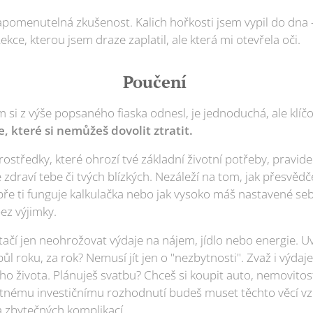
zapomenutelná zkušenost. Kalich hořkosti jsem vypil do dna –
kce, kterou jsem draze zaplatil, ale která mi otevřela oči.
Poučení
m si z výše popsaného fiaska odnesl, je jednoduchá, ale klíčo
, které si nemůžeš dovolit ztratit.
středky, které ohrozí tvé základní životní potřeby, pravide
zdraví tebe či tvých blízkých. Nezáleží na tom, jak přesvědč
obře ti funguje kalkulačka nebo jak vysoko máš nastavené se
bez výjimky.
tačí jen neohrožovat výdaje na nájem, jídlo nebo energie. Uv
půl roku, za rok? Nemusí jít jen o "nezbytnosti". Zvaž i výdaj
ého života. Plánuješ svatbu? Chceš si koupit auto, nemovitost
atnému investičnímu rozhodnutí budeš muset těchto věcí vzd
 a zbytečných komplikací.