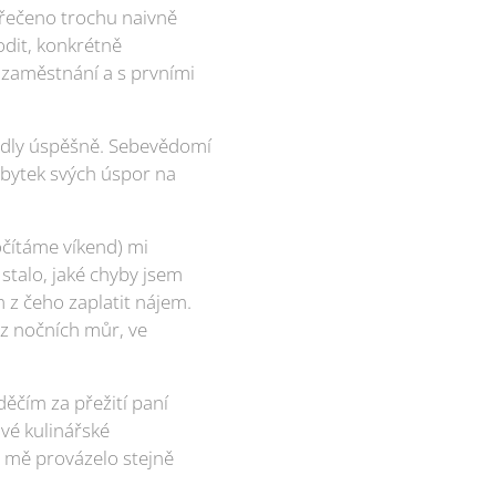
ě řečeno trochu naivně
dit, konkrétně
 zaměstnání a s prvními
padly úspěšně. Sebevědomí
zbytek svých úspor na
očítáme víkend) mi
stalo, jaké chyby jsem
z čeho zaplatit nájem.
 z nočních můr, ve
děčím za přežití paní
vé kulinářské
é mě provázelo stejně