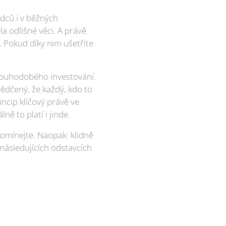
adců i v běžných
la odlišné věci. A právě
. Pokud díky nim ušetříte
dlouhodobého investování.
vědčený, že každý, kdo to
incip klíčový právě ve
ně to platí i jinde.
pomínejte. Naopak: klidně
 následujících odstavcích