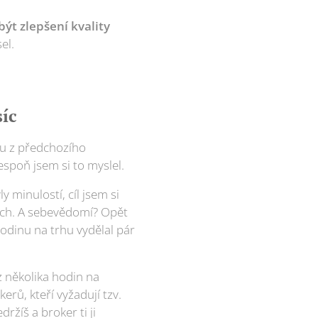
ýt zlepšení kvality
el.
síc
ou z předchozího
espoň jsem si to myslel.
 minulostí, cíl jsem si
ěch. A sebevědomí? Opět
odinu na trhu vydělal pár
z několika hodin na
rů, kteří vyžadují tzv.
ržíš a broker ti ji