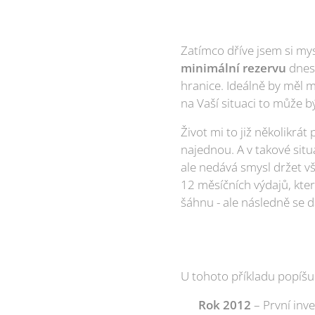
Zatímco dříve jsem si mys
minimální rezervu
dnes
hranice. Ideálně by měl m
na Vaší situaci to může bý
Život mi to již několikrát
najednou. A v takové situ
ale nedává smysl držet v
12 měsíčních výdajů, kter
šáhnu - ale následně se d
U tohoto příkladu popíšu 
🟡
Rok 2012
– První inve