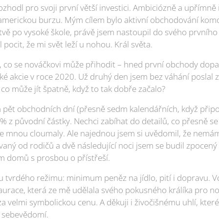
rozhodl pro svoji první větší investici. Ambiciózně a upřímn
 americkou burzu. Mým cílem bylo aktivní obchodování komo
stvě po vysoké škole, právě jsem nastoupil do svého prvního
pocit, že mi svět leží u nohou. Král světa.
ší, co se nováčkovi může přihodit – hned první obchody do
cké akcie v roce 2020. Už druhý den jsem bez váhání poslal 
co může jít špatně, když to tak dobře začalo?
a pět obchodních dní (přesně sedm kalendářních, když přip
% z původní částky. Nechci zabíhat do detailů, co přesně se 
e mnou cloumaly. Ale najednou jsem si uvědomil, že nemám 
vaný od rodičů a dvě následující noci jsem se budil zpocený
m domů s prosbou o přístřeší.
nu tvrdého režimu: minimum peněz na jídlo, pití i dopravu. V
taurace, která ze mě udělala svého pokusného králíka pro no
 velmi symbolickou cenu. A děkuji i živočišnému uhlí, kter
é sebevědomí.