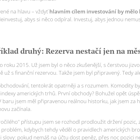
vené na hlavu – vždyť
hlavním cílem investování by mělo b
 Neinvestuj, abys si něco odpíral. Investuj, abys jednou nemus
íklad druhý: Rezerva nestačí jen na mě
o roku 2015. Už jsem byl o něco zkušenější, s čerstvou jizv
ě už s finanční rezervou. Takže jsem byl připravený. Tedy al
bchodování, tentokrát opatrněji a s rozumem. Komodity byly
i indexy amerických trhů. První obchody? Bohužel opět úsp
 baru jsem měl připravenou reálnou historku, jak jsem za h
novu začínala.
očilého" přístupu jsem se rozhodl prodloužit držení pozic, 
 problém, kdybych tehdy věděl o pravidlech amerických broke
i slovy: pokud nemáš na účtu dost peněz, přes noc pozici ned