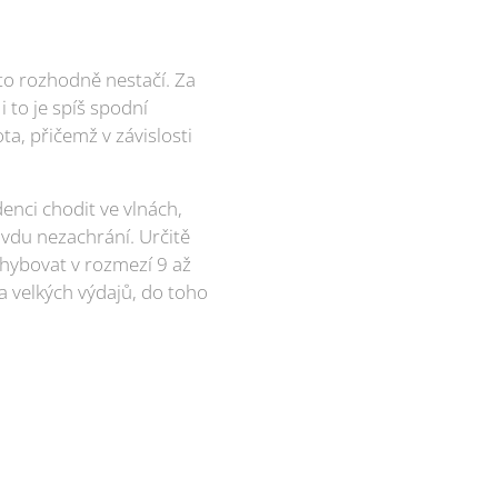
 to rozhodně nestačí. Za
i to je spíš spodní
a, přičemž v závislosti
denci chodit ve vlnách,
avdu nezachrání. Určitě
ohybovat v rozmezí 9 až
a velkých výdajů, do toho