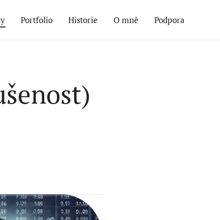
ky
Portfolio
Historie
O mně
Podpora
ušenost)