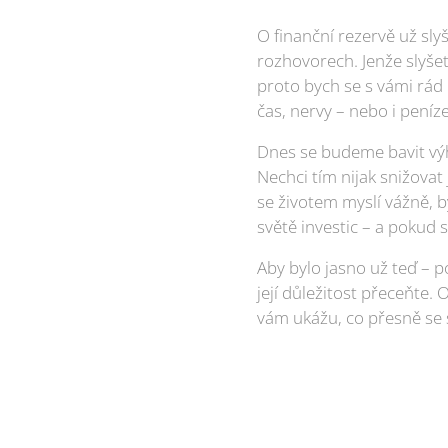
O finanční rezervě už sly
rozhovorech. Jenže slyšet
proto bych se s vámi rád 
čas, nervy – nebo i peníze 
Dnes se budeme bavit výh
Nechci tím nijak snižovat 
se životem myslí vážně, b
světě investic – a pokud s
Aby bylo jasno už teď – 
její důležitost přeceňte.
vám ukážu, co přesně se 