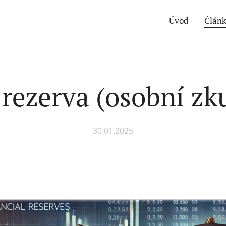
Úvod
Člán
 rezerva (osobní zk
30.01.2025