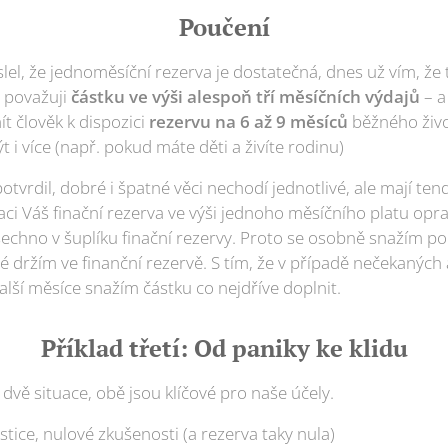
Poučení
lel, že jednoměsíční rezerva je dostatečná, dnes už vím, že
 považuji
částku ve výši alespoň tří měsíčních výdajů
– a 
ít člověk k dispozici
rezervu na 6 až 9 měsíců
běžného život
t i více (např. pokud máte děti a živíte rodinu)
 potvrdil, dobré i špatné věci nechodí jednotlivé, ale mají ten
aci Váš finační rezerva ve výši jednoho měsíčního platu opr
šechno v šuplíku finační rezervy. Proto se osobně snažím p
é držím ve finanční rezervě. S tím, že v případě nečekaných 
alší měsíce snažím částku co nejdříve doplnit.
Příklad třetí:
Od paniky ke klidu
dvě situace, obě jsou klíčové pro naše účely.
stice, nulové zkušenosti (a rezerva taky nula)