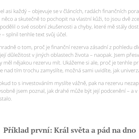
šel asi každý – objevuje se v článcích, radách finančních por
 něco a skutečně to pochopit na vlastní kůži, to jsou dvě zce
podělil o své osobní zkušenosti a chyby, které mě stály dost
– splnil tenhle text svůj účel.
radně o tom, proč je finanční rezerva zásadní z pohledu 
její důležitost v jiných oblastech života – naopak. Jsem přes
y měl nějakou rezervu mít. Ukážeme si ale, proč je tenhle pr
e nad tím trochu zamyslíte, možná sami uvidíte, jak univerzál
pokud to s investováním myslíte vážně, pak na rezervu neza
 Osobně jsem poznal, jak drahé může být její podcenění – a v
stalo.
Příklad první: Král světa a pád na dno