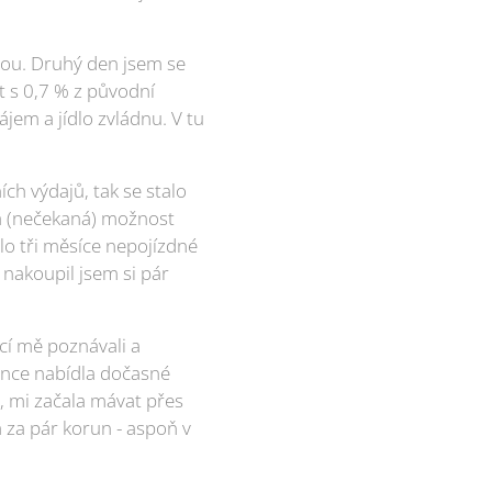
átou. Druhý den jsem se
et s 0,7 % z původní
ájem a jídlo zvládnu. V tu
ích výdajů, tak se stalo
lá (nečekaná) možnost
álo tři měsíce nepojízdné
 nakoupil jsem si pár
ící mě poznávali a
konce nabídla dočasné
t, mi začala mávat přes
 za pár korun - aspoň v