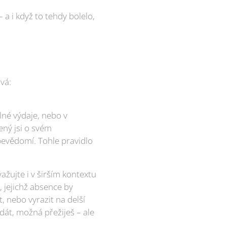
 a i když to tehdy bolelo,
vá:
lné výdaje, nebo v
ený jsi o svém
bevědomí. Tohle pravidlo
ažujte i v širším kontextu
e, jejichž absence by
, nebo vyrazit na delší
át, možná přežiješ – ale