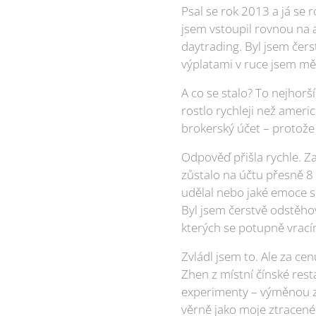
Psal se rok 2013 a já se 
jsem vstoupil rovnou na
daytrading. Byl jsem čer
výplatami v ruce jsem měl 
A co se stalo? To nejhor
rostlo rychleji než ameri
brokerský účet – protože 
Odpověď přišla rychle. Z
zůstalo na účtu přesně 8 
udělal nebo jaké emoce s
Byl jsem čerstvě odstěho
kterých se potupně vrací
Zvládl jsem to. Ale za ce
Zhen z místní čínské res
experimenty – výměnou za
věrně jako moje ztracen