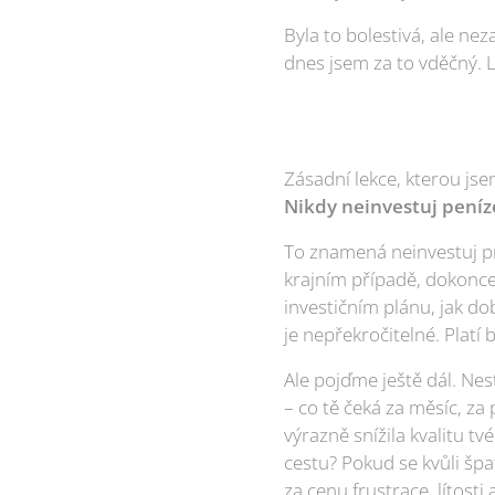
Byla to bolestivá, ale ne
dnes jsem za to vděčný. Le
Zásadní lekce, kterou jse
Nikdy neinvestuj peníze
To znamená neinvestuj pro
krajním případě, dokonce 
investičním plánu, jak d
je nepřekročitelné. Platí 
Ale pojďme ještě dál. Nes
– co tě čeká za měsíc, za 
výrazně snížila kvalitu tv
cestu? Pokud se kvůli šp
za cenu frustrace, lítosti