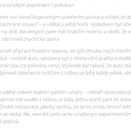
o s vysokým poplatkem / pokutou.
První noc skončila povinným uzavřením pozice a solidní ztr
achránit situaci" – a udělal ji ještě horší. Výsledkem byl úč
l na dně. Ale alespoň jsem měl finanční rezervu a věděl, že n
ost obrovská psychická opora.
octivě připravil finanční rezervu, ve výši zhruba mých měsíčn
ává - rozbité auto, vytopený byt z obstarožní pračky a skvě
ráci (za cca polovinu ceny). Výsledek byl takový, že auto st
t špinavé oblečení k rodičům s taškou prádla každý pátek, ale
udělal celkem stabilní páteční vztahy – někteří spolucestuj
jakmile mě uviděli s taškou prádla. Jedna starší paní mi do
čínské restaurace, jakoby vycítila, že se mi znovu hroutí svě
em se nedal. Ne, nevrátil jsem se ke smaženým experimentům
l pokrok